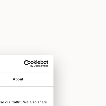
luga u sobu
About
uga pranja rublja
efon s izravnim biranjem
se our traffic. We also share