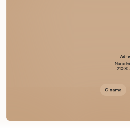
Adre
Narodni 
21000 
O nama