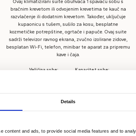
Ovaj klimatizirani suite obuhvaća 1 spavaću sobu s
bračnim krevetom ili odvojenim krevetima te kauč na
razvlačenje ili dodatnim krevetom. Također, uključuje
kupaonicu s tušem, sušilo za kosu, besplatne
kozmetičke potrepštine, ogrtače i papuče. Ovaj suite
sadrži televizor ravnog ekrana, zvučno izolirane zidove,
besplatan Wi-Fi, telefon, minibar te aparat za pripremu
kave i čaja.
Veličina sobe:
Kapacitet sobe:
35 - 49 m²
2 + 2 gostiju
Pristup internetu
Pos
Details
ubimci
Privatna kupaonica i WC
Usl
a
Sef
Tel
e content and ads, to provide social media features and to analy