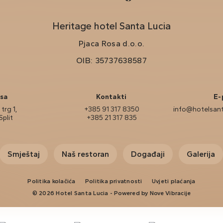
Heritage hotel Santa Lucia
Pjaca Rosa d.o.o.
OIB: 35737638587
sa
Kontakti
E-
trg 1,
+385 91 317 8350
info@hotelsant
Split
+385 21 317 835
Smještaj
Naš restoran
Događaji
Galerija
Politika kolačića
Politika privatnosti
Uvjeti plaćanja
© 2026 Hotel Santa Lucia - Powered by
Nove Vibracije