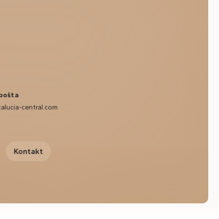
pošta
alucia-central.com
Kontakt