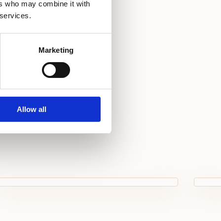
ers who may combine it with
tač
 services.
uć dječji krevetić
Marketing
Allow all