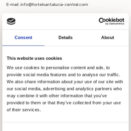
E-mail: info@hotelsantalucia-central.com
Više detalja o Pjaca Rosa d.o.o, Heritage hotel Santa Lucia
možete vidjeti na https://www.hotelsantalucia-central.com
Consent
Details
About
Izjava o zaštiti i prikupljanju osobnih
podataka i njihovom korištenju
This website uses cookies
Pjaca Rosa d.o.o., Heritage hotel Santa Lucia prikuplja
samo nužne, osnovne osobne podatke kupaca koji su
We use cookies to personalise content and ads, to
neophodni za ispunjenje poslovnih obveza. Prikupljeni osobni
provide social media features and to analyse our traffic.
podaci strogo se čuvaju, koriste se samo u svrhe za koje su
We also share information about your use of our site with
prikupljeni te je pristup istima omogućen samo ovlaštenim
our social media, advertising and analytics partners who
zaposlenicima. Svi djelatnici Pjace Rose d.o.o., Heritage
may combine it with other information that you’ve
hotel Santa Lucia i poslovni partneri odgovorni su za
provided to them or that they’ve collected from your use
poštivanje načela zaštite privatnosti.
of their services.
Izjava o korištenju WSPay-a
Consent