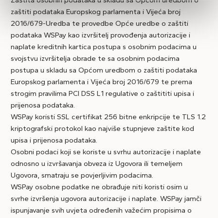
Zaštita osobnih podataka u skladu sa Općom uredbom o
zaštiti podataka Europskog parlamenta i Vijeća broj
2016/679-Uredba te provedbe Opće uredbe o zaštiti
podataka WSPay kao izvršitelj provođenja autorizacije i
naplate kreditnih kartica postupa s osobnim podacima u
svojstvu izvršitelja obrade te sa osobnim podacima
postupa u skladu sa Općom uredbom o zaštiti podataka
Europskog parlamenta i Vijeća broj 2016/679 te prema
strogim pravilima PCI DSS L1 regulative o zaštititi upisa i
prijenosa podataka.
WSPay koristi SSL certifikat 256 bitne enkripcije te TLS 1.2
kriptografski protokol kao najviše stupnjeve zaštite kod
upisa i prijenosa podataka.
Osobni podaci koji se koriste u svrhu autorizacije i naplate
odnosno u izvršavanja obveza iz Ugovora ili temeljem
Ugovora, smatraju se povjerljivim podacima.
WSPay osobne podatke ne obrađuje niti koristi osim u
svrhe izvršenja ugovora autorizacije i naplate. WSPay jamči
ispunjavanje svih uvjeta određenih važećim propisima o