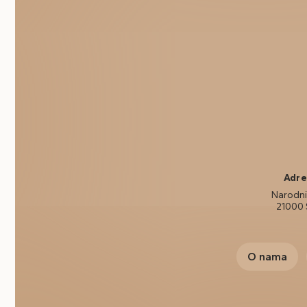
Adre
Narodni 
21000 
O nama