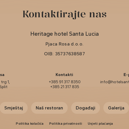
Kontaktirajte nas
Heritage hotel Santa Lucia
Pjaca Rosa d.o.o.
OIB: 35737638587
sa
Kontakti
E-
trg 1,
+385 91 317 8350
info@hotelsant
Split
+385 21 317 835
Smještaj
Naš restoran
Događaji
Galerija
Politika kolačića
Politika privatnosti
Uvjeti plaćanja