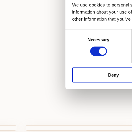
We use cookies to personalis
Satelitska televizij
information about your use of
other information that you’ve
Sušilo za kosu
Consent
Papuče
Necessary
Selection
Deny