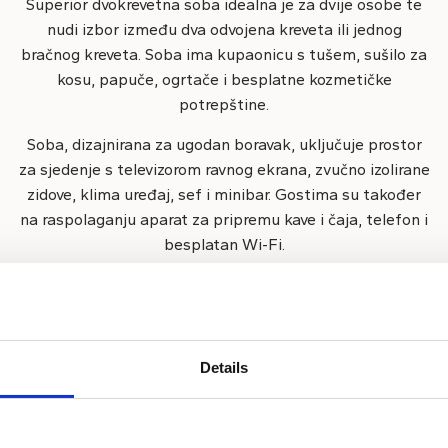
Superior dvokrevetna soba idealna je za dvije osobe te
nudi izbor između dva odvojena kreveta ili jednog
bračnog kreveta. Soba ima kupaonicu s tušem, sušilo za
kosu, papuče, ogrtače i besplatne kozmetičke
potrepštine.
Soba, dizajnirana za ugodan boravak, uključuje prostor
za sjedenje s televizorom ravnog ekrana, zvučno izolirane
zidove, klima uređaj, sef i minibar. Gostima su također
na raspolaganju aparat za pripremu kave i čaja, telefon i
besplatan Wi-Fi.
Veličina sobe:
Kapacitet sobe:
26 - 32 m²
2 gostiju
Details
Pristup internetu
Pos
ubimci
Privatna kupaonica i WC
Usl