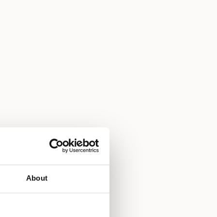
About
luga u sobu
uga pranja rublja