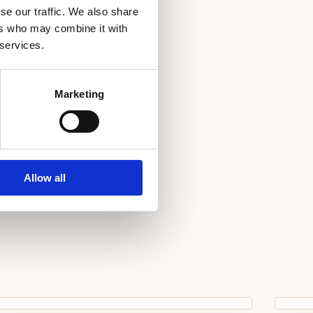
se our traffic. We also share
efon s izravnim biranjem
ers who may combine it with
 services.
tač
uć dječji krevetić
Marketing
Allow all