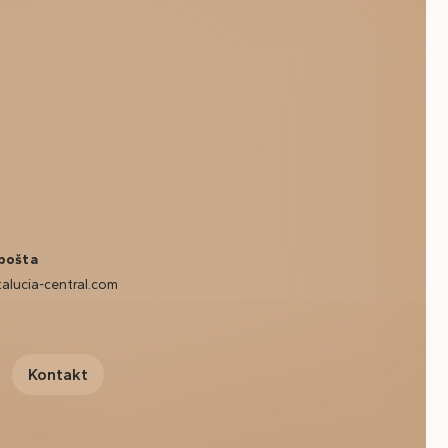
pošta
alucia-central.com
Kontakt