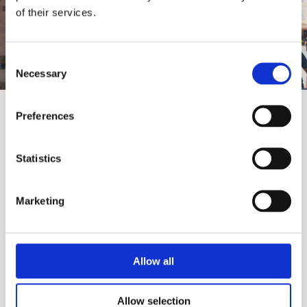
of their services.
Central Kavana & Restaurant
Central kavana hrana
Prikaži više
Consent
Necessary
Selection
Preferences
Statistics
Marketing
Događaji
Od intimnih okupljanja do elegantnih vjenčanja, svaki je
prostor osmišljen kako bi svaki trenutak učinio
Allow all
nezaboravnim.
Allow selection