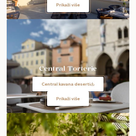
Prikaži više
Central Torterie
Central kavana deserti
Prikaži više