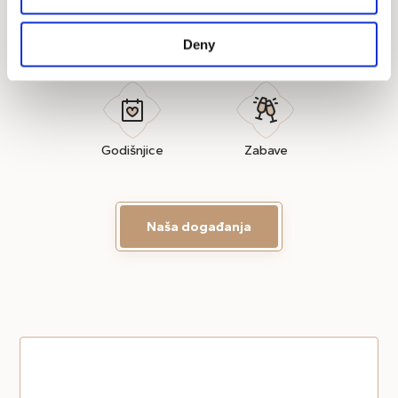
Deny
Vjenčanja
Proslave
Godišnjice
Zabave
Naša događanja